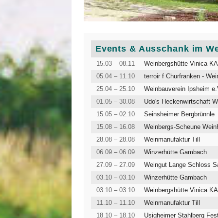
Events & Ausschank im W
15.03 – 08.11
Weinbergshütte Vinica 
05.04 – 11.10
terroir f Churfranken - We
25.04 – 25.10
Weinbauverein Ipsheim e
01.05 – 30.08
Udo's Heckenwirtschaft W
15.05 – 02.10
Seinsheimer Bergbrünnle
15.08 – 16.08
Weinbergs-Scheune Weinh
28.08 – 28.08
Weinmanufaktur Till
06.09 – 06.09
Winzerhütte Gambach
27.09 – 27.09
Weingut Lange Schloss S
03.10 – 03.10
Winzerhütte Gambach
03.10 – 03.10
Weinbergshütte Vinica 
11.10 – 11.10
Weinmanufaktur Till
18.10 – 18.10