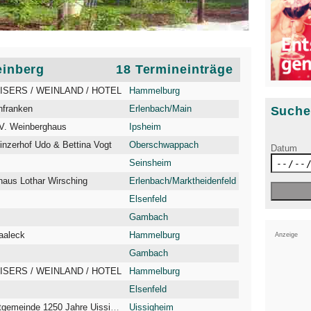
einberg
18 Termineinträge
KAISERS / WEINLAND / HOTEL
Hammelburg
infranken
Erlenbach/Main
Such
.V. Weinberghaus
Ipsheim
inzerhof Udo & Bettina Vogt
Oberschwappach
Datum
Seinsheim
aus Lothar Wirsching
Erlenbach/Marktheidenfeld
Elsenfeld
Gambach
aaleck
Hammelburg
Anzeige
Gambach
KAISERS / WEINLAND / HOTEL
Hammelburg
Elsenfeld
Usigheimer Stahlberg Festgemeinde 1250 Jahre Uissigheim
Uissigheim