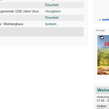
Elsenfeld
Usigheimer Stahlberg Festgemeinde 1250 Jahre Uissigheim
Uissigheim
Elsenfeld
mehr
.V. Weinberghaus
Ipsheim
Anzeige
Weine
Hofschop
07.08 – 
Hoffest