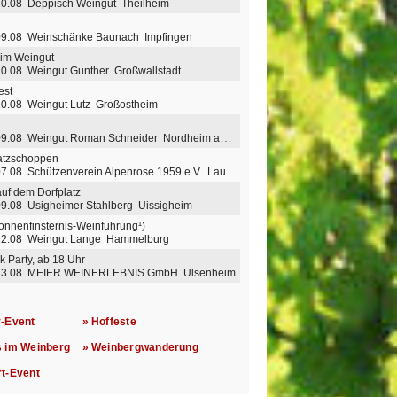
10.08 Deppisch Weingut Theilheim
 09.08 Weinschänke Baunach Impfingen
 im Weingut
10.08 Weingut Gunther Großwallstadt
est
10.08 Weingut Lutz Großostheim
9.08 Weingut Roman Schneider Nordheim am Main
latzschoppen
7.08 Schützenverein Alpenrose 1959 e.V. Laudenbach
auf dem Dorfplatz
09.08 Usigheimer Stahlberg Uissigheim
onnenfinsternis-Weinführung¹)
 12.08 Weingut Lange Hammelburg
k Party, ab 18 Uhr
 13.08 MEIER WEINERLEBNIS GmbH Ulsenheim
r-Event
» Hoffeste
s im Weinberg
» Weinbergwanderung
rt-Event