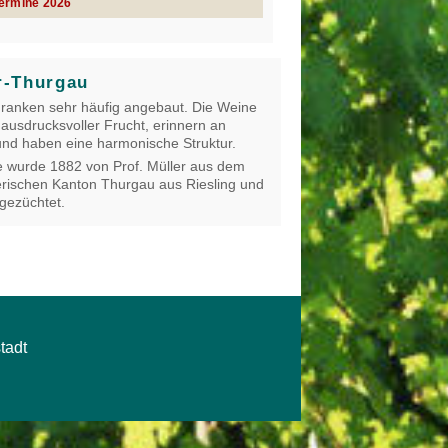
Termine 2026
r-Thurgau
Franken sehr häufig angebaut. Die Weine
 ausdrucksvoller Frucht, erinnern an
nd haben eine harmonische Struktur.
 wurde 1882 von Prof. Müller aus dem
rischen Kanton Thurgau aus Riesling und
 gezüchtet.
tadt