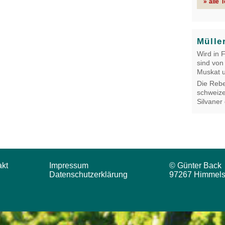
» alle 
Mülle
Wird in 
sind von
Muskat u
Die Rebe
schweize
Silvaner
akt
Impressum
© Günter Back
Datenschutzerklärung
97267 Himmels