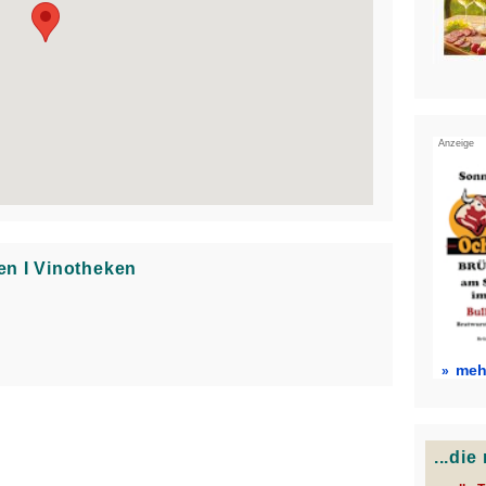
Anzeige
en Ι Vinotheken
mehr
...di