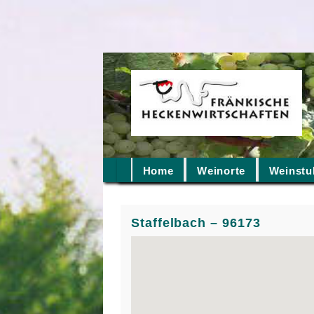
Home
Weinorte
Weinstu
Staffelbach – 96173