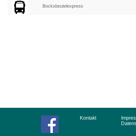
Bocksbeutelexpress
Kontakt
Impr
Daten