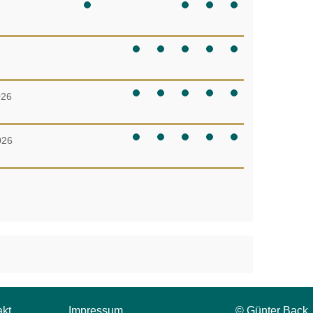
026
026
akt
Impressum
© Günter Back