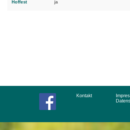
Hoffest
ja
Kontakt
Impr
Daten