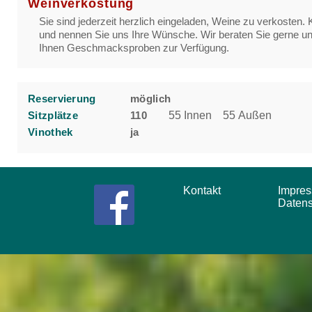
Weinverkostung
Sie sind jederzeit herzlich eingeladen, Weine zu verkosten
und nennen Sie uns Ihre Wünsche. Wir beraten Sie gerne u
Ihnen Geschmacksproben zur Verfügung.
Reservierung
möglich
Sitzplätze
110
55 Innen 55 Außen
Vinothek
ja
Kontakt
Impr
Daten