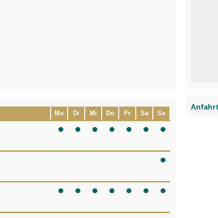
Anfahr
Mo
Di
Mi
Do
Fr
Sa
So