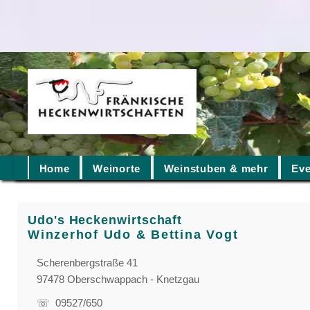
Home
Weinorte
Weinstuben & mehr
Eve
Udo's Heckenwirtschaft
Winzerhof Udo & Bettina Vogt
Scherenbergstraße 41
97478 Oberschwappach - Knetzgau
☏ 09527/650