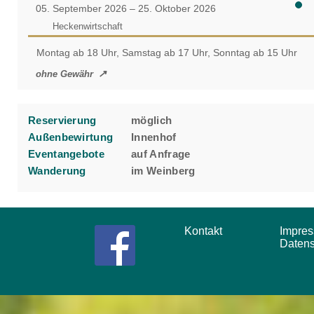
05. September 2026 – 25. Oktober 2026
Heckenwirtschaft
Montag ab 18 Uhr, Samstag ab 17 Uhr, Sonntag ab 15 Uhr
ohne Gewähr
Reservierung
möglich
Außenbewirtung
Innenhof
Eventangebote
auf Anfrage
Wanderung
im Weinberg
Kontakt
Impr
Daten