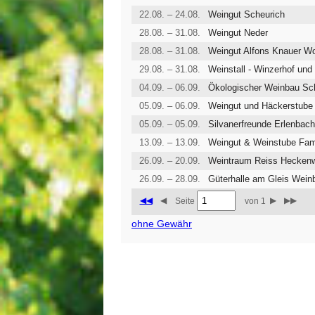
22.08. – 24.08.
Weingut Scheurich
28.08. – 31.08.
Weingut Neder
28.08. – 31.08.
Weingut Alfons Knauer W
29.08. – 31.08.
Weinstall - Winzerhof un
04.09. – 06.09.
05.09. – 06.09.
05.09. – 05.09.
Silvanerfreunde Erlenbac
13.09. – 13.09.
Weingut & Weinstube Fam
26.09. – 20.09.
Weintraum Reiss Heckenw
26.09. – 28.09.
Güterhalle am Gleis Wein
◀◀
◀
▶
▶▶
Seite
von 1
ohne Gewähr