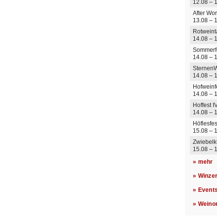
12.08 –
After Wor
13.08 –
Rotweint
14.08 – 
Sommerf
14.08 – 
Sternen
14.08 –
14.08 – 
Hoffest I
14.08 –
Höflesfes
15.08 –
Zwiebelk
15.08 – 
» mehr
» Winze
» Event
» Weino