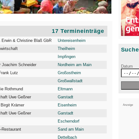
17 Termineinträge
 Erwin & Christine Blaß GbR
Untereisenheim
irtschaft
Theilheim
Such
Impfingen
 Joachim Schneider
Nordheim am Main
Datum
Frank Lutz
Großostheim
Großwallstadt
lie Rothmund
Eltmann
chaft Uwe Geßner
Garstadt
Birgit Krämer
Eisenheim
Anzeige
chaft Uwe Geßner
Garstadt
Escherndorf
-Restaurant
Sand am Main
Dettelbach