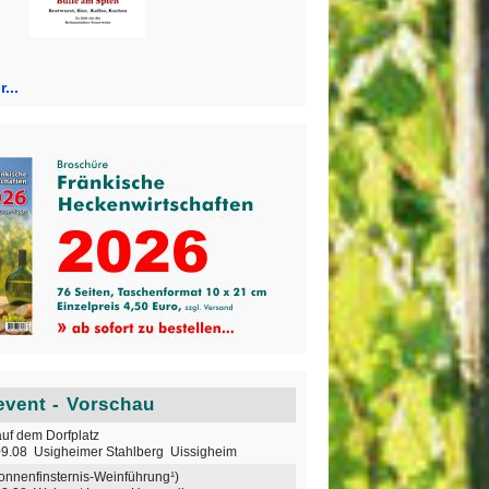
...
vent - Vorschau
auf dem Dorfplatz
09.08 Usigheimer Stahlberg Uissigheim
onnenfinsternis-Weinführung¹)