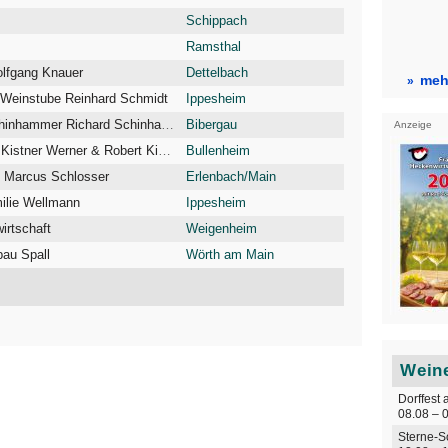
Schippach
Ramsthal
olfgang Knauer
Dettelbach
mehr
d Weinstube Reinhard Schmidt
Ippesheim
Ökologischer Weinbau Schinhammer Richard Schinhammer
Bibergau
Anzeige
Weingut und Häckerstube Kistner Werner & Robert Kistner
Bullenheim
h Marcus Schlosser
Erlenbach/Main
ilie Wellmann
Ippesheim
irtschaft
Weigenheim
bau Spall
Wörth am Main
Weine
Dorffest 
08.08 – 
Sterne-S