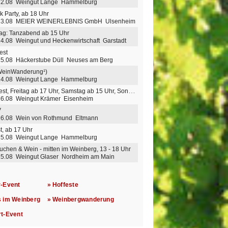
 12.08 Weingut Lange Hammelburg
k Party, ab 18 Uhr
 13.08 MEIER WEINERLEBNIS GmbH Ulsenheim
ag: Tanzabend ab 15 Uhr
14.08 Weingut und Heckenwirtschaft Garstadt
est
15.08 Häckerstube Düll Neuses am Berg
WeinWanderung¹)
 14.08 Weingut Lange Hammelburg
Hofweinfest, Freitag ab 17 Uhr, Samstag ab 15 Uhr, Sonntag ab 14 Uhr
16.08 Weingut Krämer Eisenheim
V
 16.08 Wein von Rothmund Eltmann
t, ab 17 Uhr
 15.08 Weingut Lange Hammelburg
uchen & Wein - mitten im Weinberg, 13 - 18 Uhr
15.08 Weingut Glaser Nordheim am Main
r-Event
» Hoffeste
s im Weinberg
» Weinbergwanderung
rt-Event