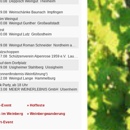
10.08 Deppisch Weingut Theilheim
 09.08 Weinschänke Baunach Impfingen
 im Weingut
10.08 Weingut Gunther Großwallstadt
est
10.08 Weingut Lutz Großostheim
9.08 Weingut Roman Schneider Nordheim am Main
latzschoppen
7.08 Schützenverein Alpenrose 1959 e.V. Laudenbach
auf dem Dorfplatz
09.08 Usigheimer Stahlberg Uissigheim
onnenfinsternis-Weinführung¹)
 12.08 Weingut Lange Hammelburg
k Party, ab 18 Uhr
 13.08 MEIER WEINERLEBNIS GmbH Ulsenheim
r-Event
» Hoffeste
s im Weinberg
» Weinbergwanderung
rt-Event