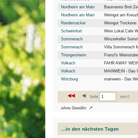
Nordheim am Main
Baumanns Brot.Ze
Nordheim am Main
Weingut am Kreuz
Randersacker
Weingut Trockene 
Schweinfurt
Wein.Lokal.Cafe 
Sommerach
Winzerkeller Som
Sommerach
Villa Sommerach M
Thüngersheim
Franzl's Weinstub
Volkach
FAHR AWAY WEINB
Volkach
MAINWEIN - Das W
Würzburg
mainwein - Das We
◀◀
◀
Seite
von 0
ohne Gewähr
...in den nächsten Tagen