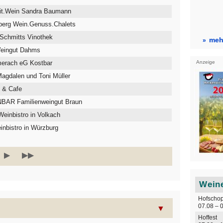
it.Wein Sandra Baumann
berg Wein.Genuss.Chalets
Schmitts Vinothek
mehr
Weingut Dahms
Anzeige
merach eG Kostbar
agdalen und Toni Müller
e & Cafe
AR Familienweingut Braun
einbistro in Volkach
inbistro in Würzburg
▶
▶▶
Weine
Hofschop
07.08 – 
▼
Hoffest