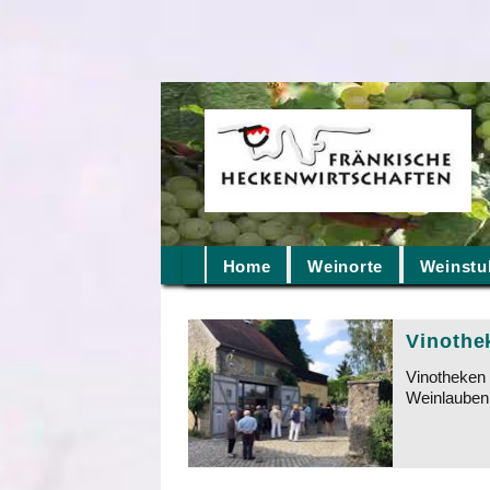
Home
Weinorte
Weinstu
Vinothe
Vinotheken 
Weinlauben 