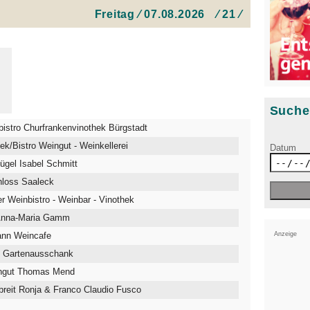
Freitag ⁄ 07.08.2026 ⁄ 21 ⁄
Such
istro Churfrankenvinothek Bürgstadt
ek/Bistro Weingut - Weinkellerei
Datum
gel Isabel Schmitt
hloss Saaleck
 Weinbistro - Weinbar - Vinothek
 Anna-Maria Gamm
Anzeige
ann Weincafe
 Gartenausschank
ingut Thomas Mend
breit Ronja & Franco Claudio Fusco