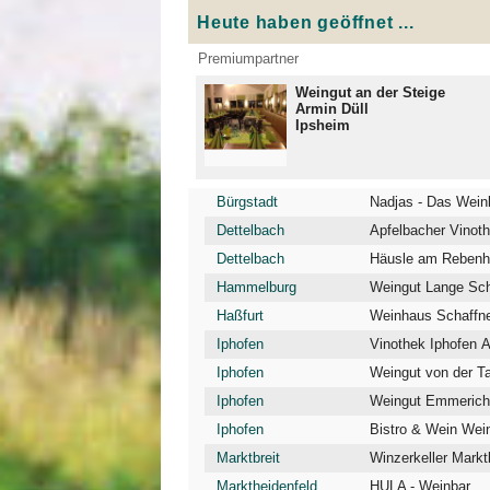
Heute haben geöffnet ...
Premiumpartner
Weingut an der Steige
Armin Düll
Ipsheim
Bürgstadt
Nadjas - Das Weinb
Dettelbach
Apfelbacher Vinoth
Dettelbach
Häusle am Rebenhü
Hammelburg
Weingut Lange Sc
Haßfurt
Weinhaus Schaffner
Iphofen
Vinothek Iphofen
Iphofen
Weingut von der T
Iphofen
Weingut Emmerich
Iphofen
Bistro & Wein We
Marktbreit
Winzerkeller Markt
Marktheidenfeld
HULA - Weinbar